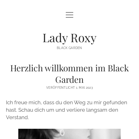
Menü
DER ANFANG
öffnen
DIE TRIBUTE
Lady Roxy
DEINE GESCHICHTE
BLACK GARDEN
DIE EHRERBIETUNG
Herzlich willkommen im Black
DAS IMPRESSUM
Garden
paypal
FL
WfM
VERÖFFENTLICHT 1. MAI 2023
Ich freue mich, dass du den Weg zu mir gefunden
hast. Schau dich um und verliere langsam den
Verstand.